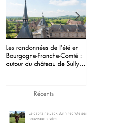
Les randonnées de l'été en
Halloween : ve
Bourgogne-Franche-Comté :
peur au châtea
autour du château de Sully,
en Saône-et-Loi
Récents
Le capitaine Jack Burn recrute ses
nouveaux pirates