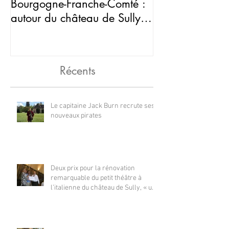
Bourgogne-Franche-Comté :
peur au châtea
autour du château de Sully,
en Saône-et-Loi
Récents
Le capitaine Jack Burn recrute ses
nouveaux pirates
Deux prix pour la rénovation
remarquable du petit théâtre à
l’italienne du château de Sully, « un
petit bijou »