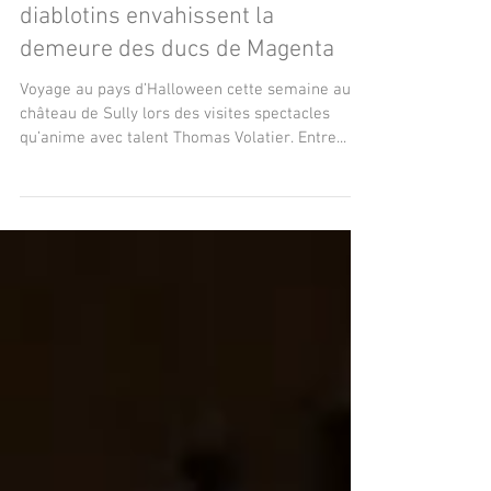
Sully : Petits monstres et autres
diablotins envahissent la
demeure des ducs de Magenta
Voyage au pays d’Halloween cette semaine au
château de Sully lors des visites spectacles
qu’anime avec talent Thomas Volatier. Entre...