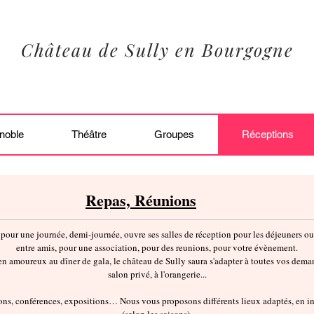
Château de Sully en Bourgogne
noble
Théâtre
Groupes
Réceptions
Repas, Réunions
pour une journée, demi-journée, ouvre ses salles de réception pour les déjeuners ou
entre amis, pour une association, pour des reunions, pour votre évènement.
n amoureux au dîner de gala, le château de Sully saura s'adapter à toutes vos demand
salon privé, à l'orangerie...
ons, conférences, expositions… Nous vous proposons différents lieux adaptés, en i
(selon les saisons).