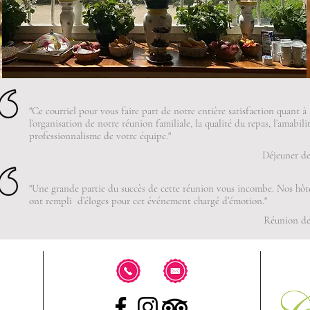
"Ce courriel pour vous faire part de notre entière satisfaction quant à
l’organisation de notre réunion familiale, la qualité du repas, l’amabilit
professionnalisme de votre équipe."
Déjeuner de
"Une grande partie du succès de cette réunion vous incombe. Nos hôt
ont rempli d’éloges pour cet événement chargé d’émotion."
Réunion de