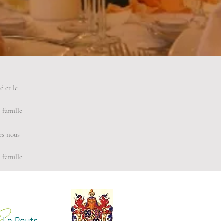
é et le
 famille
es nous
 famille