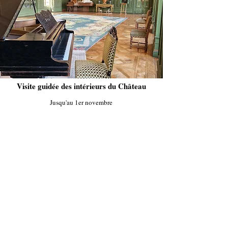
Visite guidée des intérieurs du Château
Jusqu'au 1er novembre
Tout public
Sully, plus qu'un Château, une demeure !
Votre guide se fera un plaisir de vous conter l’histoire,
les décors et l’architecture, au cœur des appartements
privés des Ducs de Magenta, qui veillent avec fierté
sur Sully et écrivent l’avenir.
La découverte du parc et des extérieurs est incluse
dans cette visite.
Réservation en ligne