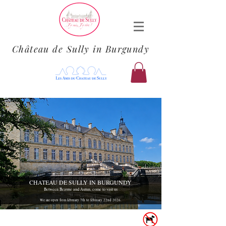
Château de Sully in Burgundy
CHATEAU DE SULLY IN BURGUNDY
Between Beaune and Autun, come to visit us
We are open from february 7th to february 22nd 2026.