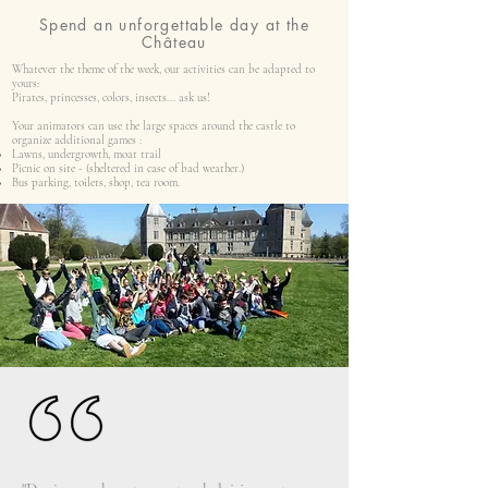
Spend an unforgettable day at the
Château
Whatever the theme of the week, our activities can be adapted to
yours:
Pirates, princesses, colors, insects... ask us!
Your animators can use the large spaces around the castle to
organize additional games :
Lawns, undergrowth, moat trail
Picnic on site - (sheltered in case of bad weather.)
Bus parking, toilets, shop, tea room.