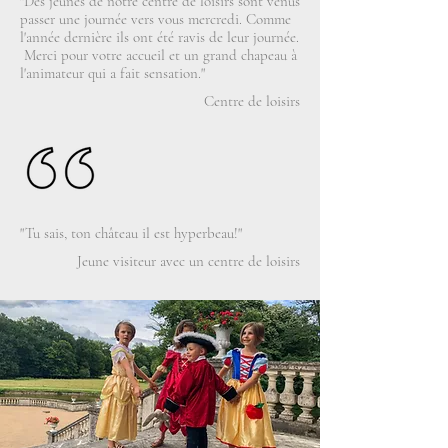
"Des jeunes de notre centre de loisirs sont venus
passer une journée vers vous mercredi. Comme
l'année dernière ils ont été ravis de leur journée.
Merci pour votre accueil et un grand chapeau à
l'animateur qui a fait sensation."
Centre de loisirs
"Tu sais, ton château il est hyperbeau!"
Jeune visiteur avec un centre de loisirs