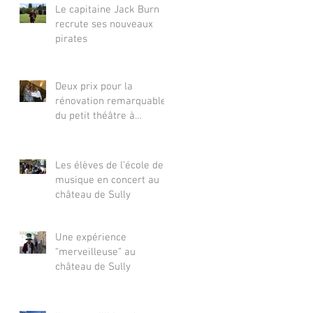
Le capitaine Jack Burn
recrute ses nouveaux
pirates
Deux prix pour la
rénovation remarquable
du petit théâtre à
l’italienne du château de
Sully, « un petit bijou »
Les élèves de l’école de
musique en concert au
château de Sully
Une expérience
“merveilleuse” au
château de Sully