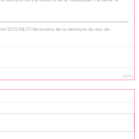
'un des premiers présidents de la République Française, le 
loire/2015/08/27/decouvere-de-la-demeure-du-duc-de-