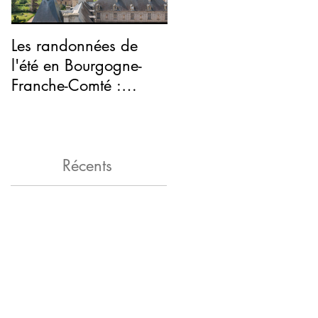
Les randonnées de
Halloween : venez
l'été en Bourgogne-
vous faire peur au
Franche-Comté :
château de Sully
autour du château de
Sully, en Saône-et-Loi
Récents