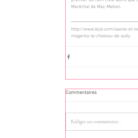
premier du nom n'est autre que l
Maréchal de Mac-Mahon.
http://www.lejsl.com/saone-et-
magenta-le-chateau-de-sully
Commentaires
Rédigez un commentaire...