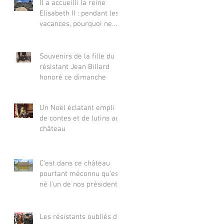
Il a accueilli la reine
Elisabeth II : pendant les
vacances, pourquoi ne
pas visiter le château de
Sully ?
Souvenirs de la fille du
résistant Jean Billard
honoré ce dimanche
Un Noël éclatant empli
de contes et de lutins au
château
C'est dans ce château
pourtant méconnu qu'est
né l'un de nos présidents
de la République
Les résistants oubliés du