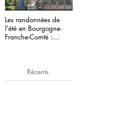
Les randonnées de
Halloween : venez
l'été en Bourgogne-
vous faire peur au
Franche-Comté :
château de Sully
autour du château de
Sully, en Saône-et-Loi
Récents