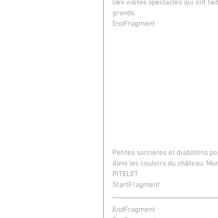
Des visites spectacles qui ont fai
grands.
EndFragment
Petites sorcières et diablotins po
dans les couloirs du château. Mur
PITELET
StartFragment
EndFragment