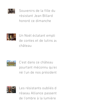
pas visiter le château de
Sully ?
Souvenirs de la fille du
résistant Jean Billard
honoré ce dimanche
Un Noël éclatant empli
de contes et de lutins au
château
C'est dans ce château
pourtant méconnu qu'est
né l'un de nos présidents
de la République
Les résistants oubliés du
réseau Alliance passent
de l’ombre à la lumière