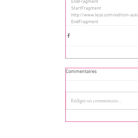
EndFragment
StartFragment
http://www.lejsl.com/edition-au
EndFragment
Commentaires
Rédigez un commentaire...