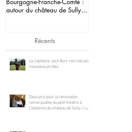
Bourgogne-Franche-Comté :
peur au châtea
autour du château de Sully,
en Saône-et-Loi
Récents
Le capitaine Jack Burn recrute ses
nouveaux pirates
Deux prix pour la rénovation
remarquable du petit théâtre à
l’italienne du château de Sully, « un
petit bijou »