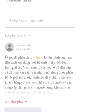
11 commentaires
Rédigez un commentaire...
Les plus récents
dwainnervi55
il y a 2 jours
Ở góc độ phân tích, 
nohu90
 khiến mình quan tâm 
đến cách xây dựng một hệ sinh thái nhiều loại 
hình giải trí. Mình xem từ casino, nổ hũ đến bắn 
cá để quan sát cách các nhóm nội dung được phân 
bổ. Ngoài trò chơi, mình còn để ý phần chăm sóc 
khách hàng với các kênh hỗ trợ trực tuyến và cách 
cung cấp thông tin cho người dùng. Khi các khu 
chức năng được sắp xếp riêng biệt,…
Afficher plus
J'aime
Répondre