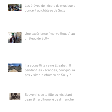
Les élèves de l’école de musique en
concert au château de Sully
Une expérience “merveilleuse” au
château de Sully
Il a accueilli la reine Elisabeth II :
pendant les vacances, pourquoi ne
pas visiter le château de Sully ?
Souvenirs de la fille du résistant
Jean Billard honoré ce dimanche