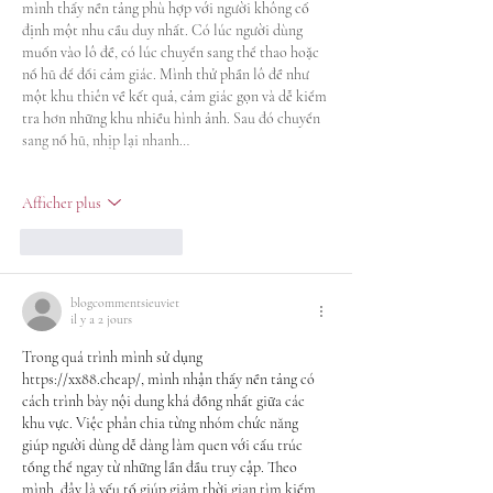
mình thấy nền tảng phù hợp với người không cố 
định một nhu cầu duy nhất. Có lúc người dùng 
muốn vào lô đề, có lúc chuyển sang thể thao hoặc 
nổ hũ để đổi cảm giác. Mình thử phần lô đề như 
một khu thiên về kết quả, cảm giác gọn và dễ kiểm 
tra hơn những khu nhiều hình ảnh. Sau đó chuyển 
sang nổ hũ, nhịp lại nhanh…
Afficher plus
J'aime
Répondre
blogcommentsieuviet
il y a 2 jours
Trong quá trình mình sử dụng 
https://xx88.cheap/
, mình nhận thấy nền tảng có 
cách trình bày nội dung khá đồng nhất giữa các 
khu vực. Việc phân chia từng nhóm chức năng 
giúp người dùng dễ dàng làm quen với cấu trúc 
tổng thể ngay từ những lần đầu truy cập. Theo 
mình, đây là yếu tố giúp giảm thời gian tìm kiếm 