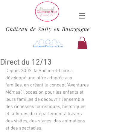
Château de Sully en Bourgogne
Direct du 12/13
Depuis 2002, la Saône-et-Loire a 
développé une offre adaptée aux 
familles, en créant le concept "Aventures 
Mômes", l'occasion pour les enfants et 
leurs familles de découvrir l'ensemble 
des richesses touristiques, historiques 
et ludiques du département à travers 
des visites, des stages, des animations 
et des spectacles.